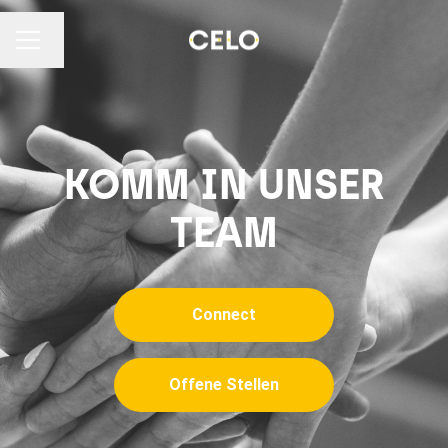
Sprache ändern
KARRIEREMENÜ
KOMM IN UNSER
TEAM
Connect
Offene Stellen